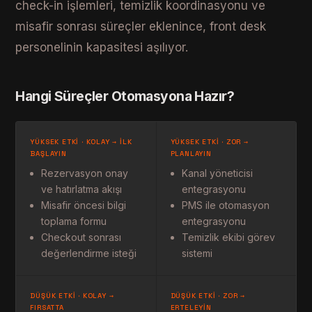
check-in işlemleri, temizlik koordinasyonu ve
misafir sonrası süreçler eklenince, front desk
personelinin kapasitesi aşılıyor.
Hangi Süreçler Otomasyona Hazır?
YÜKSEK ETKI · KOLAY → İLK
YÜKSEK ETKI · ZOR →
BAŞLAYIN
PLANLAYIN
Rezervasyon onay
Kanal yöneticisi
ve hatırlatma akışı
entegrasyonu
Misafir öncesi bilgi
PMS ile otomasyon
toplama formu
entegrasyonu
Checkout sonrası
Temizlik ekibi görev
değerlendirme isteği
sistemi
DÜŞÜK ETKI · KOLAY →
DÜŞÜK ETKI · ZOR →
FIRSATTA
ERTELEYIN