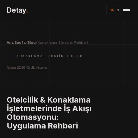
Detay
.
TR
/
EN
Ana Sayfa
›
Blog
›
Konaklama Süreçler Rehberi
KONAKLAMA · PRATIK REHBER
Nisan 2026
·
12 dk okuma
Otelcilik & Konaklama
İşletmelerinde İş Akışı
Otomasyonu:
Uygulama Rehberi