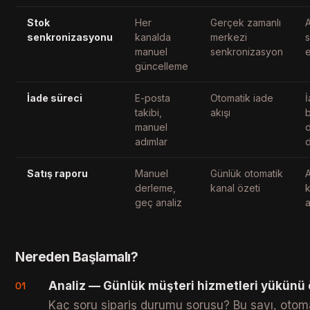
Stok
Her
Gerçek zamanlı
A
senkronizasyonu
kanalda
merkezi
manuel
senkronizasyon
güncelleme
İade süreci
E-posta
Otomatik iade
takibi,
akışı
manuel
adımlar
Satış raporu
Manuel
Günlük otomatik
A
derleme,
kanal özeti
geç analiz
Nereden Başlamalı?
Analiz — Günlük müşteri hizmetleri yükünü 
01
Kaç soru sipariş durumu sorusu? Bu sayı, oto