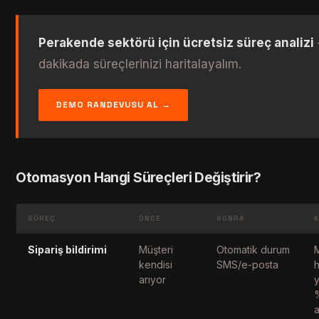
Perakende sektörü için ücretsiz süreç analizi
dakikada süreçlerinizi haritalayalım.
DEMO RANDEVUSU AL →
Otomasyon Hangi Süreçleri Değiştirir?
SÜREÇ
ÖNCE
SONRA
Sipariş bildirimi
Müşteri
Otomatik durum
kendisi
SMS/e-posta
h
arıyor
a