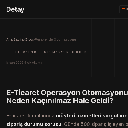
Detay
.
TR
/
Ana Sayfa
›
Blog
›
Perakende Otomasyonu
PERAKENDE · OTOMASYON REHBERI
Nisan 2026
·
6 dk okuma
E-Ticaret Operasyon Otomasyonu
Neden Kaçınılmaz Hale Geldi?
E-ticaret firmalarında
müşteri hizmetleri sorguları
sipariş durumu sorusu
. Günde 500 sipariş işleyen b