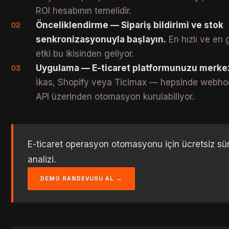
ROI hesabının temelidir.
Önceliklendirme — Sipariş bildirimi ve stok
02
senkronizasyonuyla başlayın.
En hızlı ve en 
etki bu ikisinden geliyor.
Uygulama — E-ticaret platformunuzu merkez
03
İkas, Shopify veya Ticimax — hepsinde webh
API üzerinden otomasyon kurulabiliyor.
E-ticaret operasyon otomasyonu için ücretsiz sü
analizi.
DEMO RANDEVUSU AL →