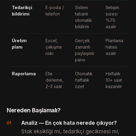
Tedarikçi
E-posta /
Sistem
İletişim
bildirimi
telefon
tabanlı
süresi
otomatik
%70
bildirim
azalır
Üretim
Excel,
Gerçek
Planlama
planı
çakışma
zamanlı
hatası
riski
paylaşımlı
azalır
pano
Raporlama
Elle
Otomatik
Haftalık
derleme,
haftalık
10+ saat
2–3 saat
özet
kazanılır
Nereden Başlamalı?
Analiz — En çok hata nerede çıkıyor?
01
Stok eksikliği mi, tedarikçi gecikmesi mi,