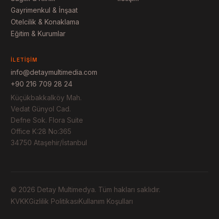
Gayrimenkul & İnşaat
Otelcilik & Konaklama
Eğitim & Kurumlar
İLETIŞIM
info@detaymultimedia.com
+90 216 709 28 24
Küçükbakkalköy Mah.
Vedat Günyol Cad.
Defne Sok. Flora Suite
Office K:28 No:365
34750 Ataşehir/İstanbul
© 2026 Detay Multimedya. Tüm hakları saklıdır.
KVKK
Gizlilik Politikası
Kullanım Koşulları