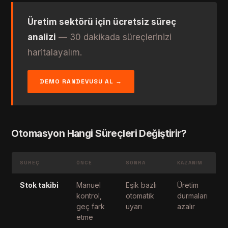
Üretim sektörü için ücretsiz süreç
analizi
— 30 dakikada süreçlerinizi
haritalayalım.
DEMO RANDEVUSU AL →
Otomasyon Hangi Süreçleri Değiştirir?
SÜREÇ
ÖNCE
SONRA
KAZANIM
Stok takibi
Manuel
Eşik bazlı
Üretim
kontrol,
otomatik
durmaları
geç fark
uyarı
azalır
etme