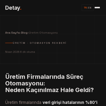
Detay
.
TR
/
EN
Ana Sayfa
›
Blog
›
Üretim Otomasyonu
ÜRETIM · OTOMASYON REHBERI
Nisan 2026
·
6 dk okuma
Üretim Firmalarında Süreç
Otomasyonu:
Neden Kaçınılmaz Hale Geldi?
Üretim firmalarında
veri girişi hatalarının %80'i