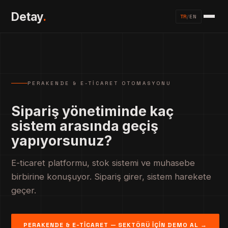
Detay
.
TR
/
EN
PERAKENDE & E-TICARET OTOMASYONU
Sipariş yönetiminde kaç
sistem arasında geçiş
yapıyorsunuz?
E-ticaret platformu, stok sistemi ve muhasebe
birbirine konuşuyor. Sipariş girer, sistem harekete
geçer.
PERAKENDE & E-TICARET — SEKTÖRÜ İÇIN DEMO AL →