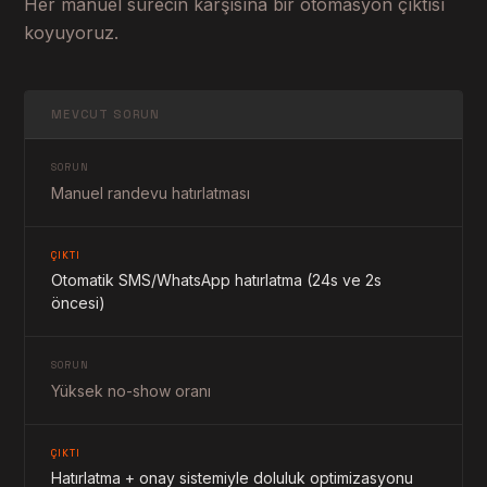
Her manuel sürecin karşısına bir otomasyon çıktısı
koyuyoruz.
MEVCUT SORUN
SORUN
Manuel randevu hatırlatması
ÇIKTI
Otomatik SMS/WhatsApp hatırlatma (24s ve 2s
öncesi)
SORUN
Yüksek no-show oranı
ÇIKTI
Hatırlatma + onay sistemiyle doluluk optimizasyonu