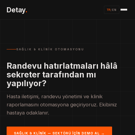
Detay
.
TR
/
EN
SAĞLIK & KLINIK OTOMASYONU
Randevu hatırlatmaları hâlâ
sekreter tarafından mı
yapılıyor?
Hasta iletişimi, randevu yönetimi ve klinik
raporlamasını otomasyona geçiriyoruz. Ekibiniz
hastaya odaklanır.
SAĞLIK & KLINIK — SEKTÖRÜ İÇIN DEMO AL →