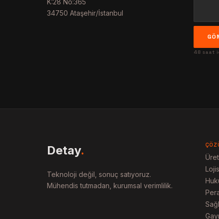
K:28 No:365
34750 Ataşehir/İstanbul
GÖN
48 saat 
ÇÖZ
Detay
.
Üret
Loji
Teknoloji değil, sonuç satıyoruz.
Huk
Mühendis tutmadan, kurumsal verimlilik.
Per
Sağl
Gayr