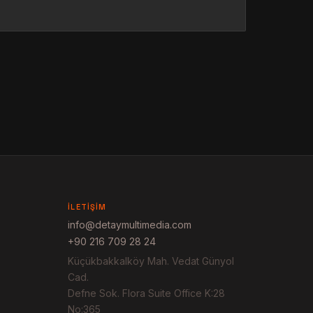
İLETIŞIM
info@detaymultimedia.com
+90 216 709 28 24
Küçükbakkalköy Mah. Vedat Günyol
Cad.
Defne Sok. Flora Suite Office K:28
No:365