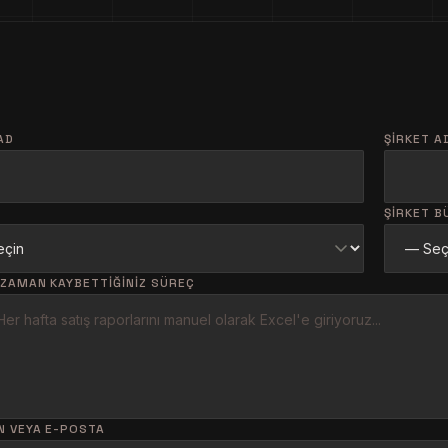
AD
ŞIRKET A
R
ŞIRKET B
 ZAMAN KAYBETTIĞINIZ SÜREÇ
N VEYA E-POSTA