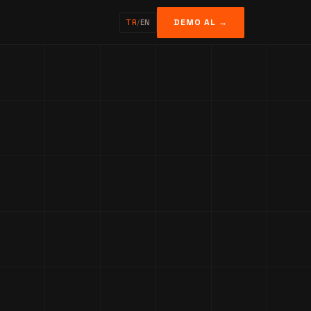
DEMO AL →
TR
/
EN