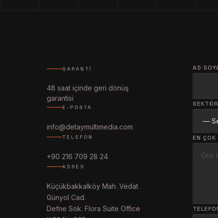
AD SOY
GARANTI
48 saat içinde geri dönüş
garantisi
SEKTÖ
E-POSTA
info@detaymultimedia.com
EN ÇOK
TELEFON
+90 216 709 28 24
ADRES
Küçükbakkalköy Mah. Vedat
Günyol Cad.
Defne Sok. Flora Suite Office
TELEFO