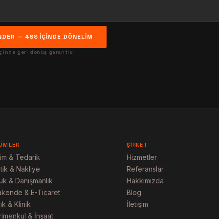
DER — 48S IÇINDE DÖNELIM
içinde geri dönüş garantisi
ÜMLER
ŞIRKET
im & Tedarik
Hizmetler
stik & Nakliye
Referanslar
uk & Danışmanlık
Hakkımızda
akende & E-Ticaret
Blog
ık & Klinik
İletişim
imenkul & İnşaat