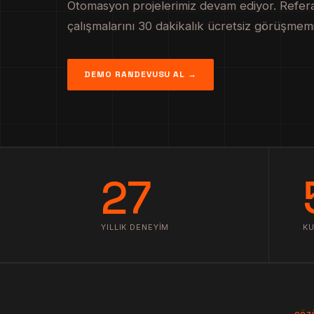
Otomasyon projelerimiz devam ediyor. Refera
çalışmalarını 30 dakikalık ücretsiz görüşmem
DEMO RANDEVUSU AL →
27
YILLIK DENEYIM
K