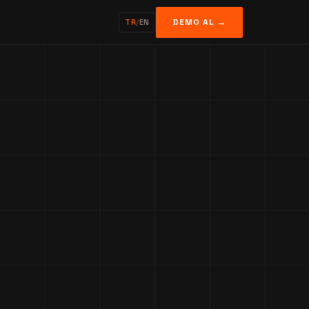
DEMO AL →
TR
/
EN