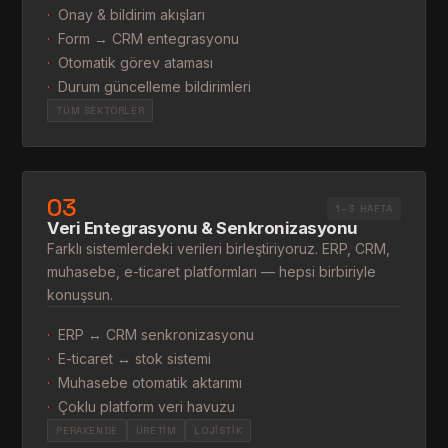
·
Onay & bildirim akışları
·
Form → CRM entegrasyonu
·
Otomatik görev ataması
·
Durum güncelleme bildirimleri
TÜM SEKTÖRLER
03
1–3 HAFTA
Veri Entegrasyonu & Senkronizasyonu
Farklı sistemlerdeki verileri birleştiriyoruz. ERP, CRM,
muhasebe, e-ticaret platformları — hepsi birbiriyle
konuşsun.
·
ERP ↔ CRM senkronizasyonu
·
E-ticaret ↔ stok sistemi
·
Muhasebe otomatik aktarımı
·
Çoklu platform veri havuzu
PERAKENDE
ÜRETIM
LOJISTIK