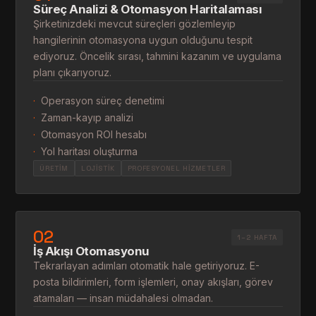
Süreç Analizi & Otomasyon Haritalaması
Şirketinizdeki mevcut süreçleri gözlemleyip
hangilerinin otomasyona uygun olduğunu tespit
ediyoruz. Öncelik sırası, tahmini kazanım ve uygulama
planı çıkarıyoruz.
·
Operasyon süreç denetimi
·
Zaman-kayıp analizi
·
Otomasyon ROI hesabı
·
Yol haritası oluşturma
ÜRETIM
LOJISTIK
PROFESYONEL HIZMETLER
02
1–2 HAFTA
İş Akışı Otomasyonu
Tekrarlayan adımları otomatik hale getiriyoruz. E-
posta bildirimleri, form işlemleri, onay akışları, görev
atamaları — insan müdahalesi olmadan.