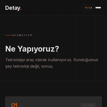
Detay
.
TR
/
EN
HIZMETLER
Ne Yapıyoruz?
Teknolojiyi araç olarak kullanıyoruz. Sunduğumuz
şey teknoloji değil, sonuç.
01
3–5 GÜN