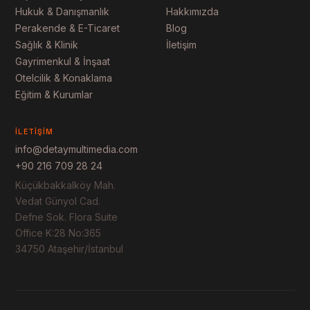
Hukuk & Danışmanlık
Hakkımızda
Perakende & E-Ticaret
Blog
Sağlık & Klinik
İletişim
Gayrimenkul & İnşaat
Otelcilik & Konaklama
Eğitim & Kurumlar
İLETIŞIM
info@detaymultimedia.com
+90 216 709 28 24
Küçükbakkalköy Mah.
Vedat Günyol Cad.
Defne Sok. Flora Suite
Office K:28 No:365
34750 Ataşehir/İstanbul