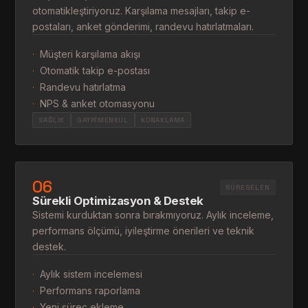
otomatikleştiriyoruz. Karşılama mesajları, takip e-
postaları, anket gönderimi, randevu hatırlatmaları.
·
Müşteri karşılama akışı
·
Otomatik takip e-postası
·
Randevu hatırlatma
·
NPS & anket otomasyonu
SAĞLIK
GAYRIMENKUL
KONAKLAMA
06
SÜREGELEN
Sürekli Optimizasyon & Destek
Sistemi kurduktan sonra bırakmıyoruz. Aylık inceleme,
performans ölçümü, iyileştirme önerileri ve teknik
destek.
·
Aylık sistem incelemesi
·
Performans raporlama
·
Yeni süreç ekleme