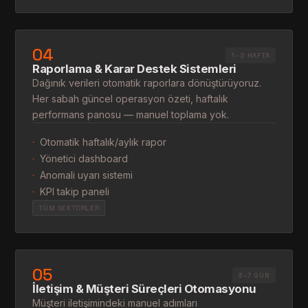
04
1–2 HAFTA
Raporlama & Karar Destek Sistemleri
Dağınık verileri otomatik raporlara dönüştürüyoruz.
Her sabah güncel operasyon özeti, haftalık
performans panosu — manuel toplama yok.
·
Otomatik haftalık/aylık rapor
·
Yönetici dashboard
·
Anomali uyarı sistemi
·
KPI takip paneli
TÜM SEKTÖRLER
05
3–7 GÜN
İletişim & Müşteri Süreçleri Otomasyonu
Müşteri iletişimindeki manuel adımları